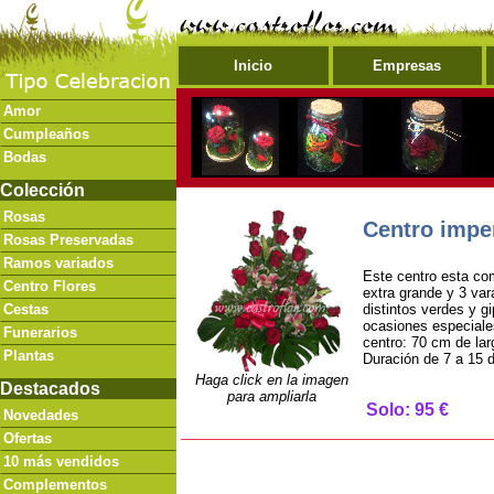
Inicio
Empresas
Amor
Cumpleaños
Bodas
Colección
Rosas
Centro imper
Rosas Preservadas
Ramos variados
Este centro esta co
Centro Flores
extra grande y 3 vara
Cestas
distintos verdes y g
ocasiones especial
Funerarios
centro: 70 cm de la
Plantas
Duración de 7 a 15 
Haga click en la imagen
Destacados
para ampliarla
Solo: 95 €
Novedades
Ofertas
10 más vendidos
Complementos