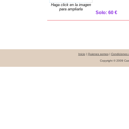
Haga click en la imagen
para ampliarla
Solo: 60 €
Inicio
|
Quienes somos
|
Condiciones 
Copyright © 2009 Cast