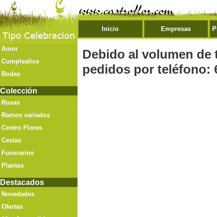
Inicio
Empresas
P
Amor
Debido al volumen de 
Cumpleaños
pedidos por teléfono: 
Bodas
Colección
Rosas
Ramos variados
Centro Flores
Cestas
Funerarios
Plantas
Destacados
Novedades
Ofertas